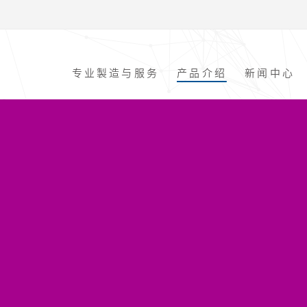
专业製造与服务
产品介绍
新闻中心