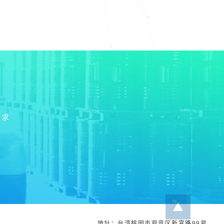
需求
地址：台湾桃园市观音区新富路99号