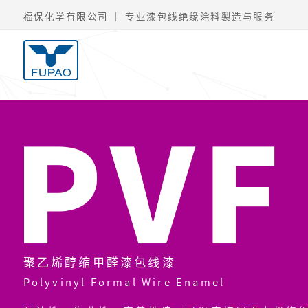
福保化学有限公司 ｜ 专业漆包线绝缘涂料製造与服务
聚乙烯醇缩甲醛漆包线漆
Polyvinyl Formal Wire Enamel