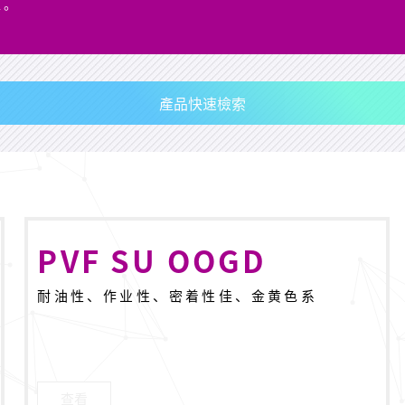
组。
產品快速檢索
PVF SU OOGD
耐油性、作业性、密着性佳、金黄色系
查看