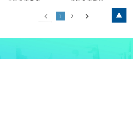
chevron_left
chevron_right
1
2
聯絡我們
根據產品特性及工作環境等各種狀況進行分析和實現
您的需求
福保化學期待與您合作創造雙贏
聯絡我們