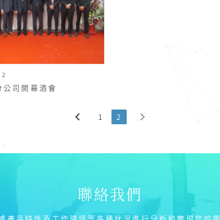
12
分公司開幕酒會
chevron_left
chevron_right
1
2
聯絡我們
據產品特性及工作環境等各種狀況進行分析和實現您的