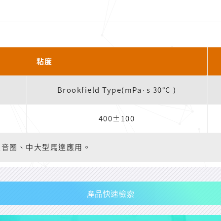
粘度
)
Brookfield Type(mPa·s 30°C )
400±100
型音圈、中大型馬達應用。
產品快速檢索