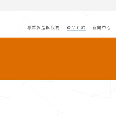
專業製造與服務
產品介紹
新聞中心